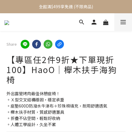
加入會員立即送$100元購物金
全館滿$499享免運 (不限商品)
加入會員立即送$100元購物金
Share
【專區任2件9折★下單現折
100】HaoO｜櫸木扶手海狗
椅
外出露營烤肉最佳休憩座椅！
。Ｘ型交叉結構穩固，穩定承重
。座墊600D防潑水牛津布＋珍珠棉填充，耐用舒適透氣
。櫸木扶手材質，質感舒適兼具
。折疊不佔空間，輕鬆好收納
。人體工學設計，久坐不累