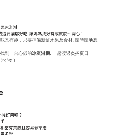
水果冰淇淋
的還要濃郁好吃. 讓媽媽我好有成就感～開心！
味又有趣．只要準備新鮮水果及食材. 隨時隨地想
中找到一台心儀的
冰淇淋機
. 一起渡過炎炎夏日
o^ლ)
e
汁機好用嗎？
上手
是相當有質感且容易做穿搭
應用多變