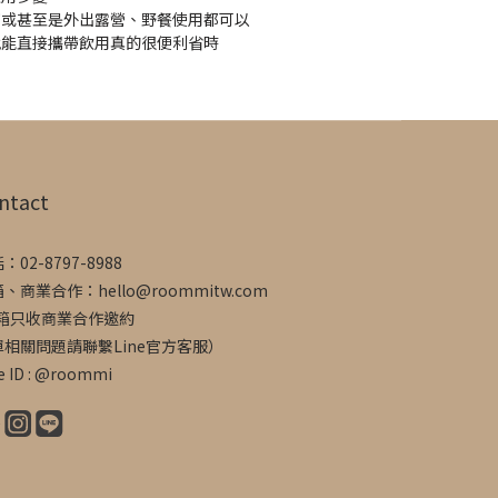
室或甚至是外出露營、野餐使用都可以
就能直接攜帶飲用真的很便利省時
ntact
：02-8797-8988
、商業合作：hello@roommitw.com
信箱只收商業合作邀約
單相關問題請聯繫Line官方客服）
e ID : @roommi