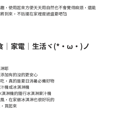
樂趣，使用起來方便天天用自然也不會覺得麻煩，還能
將到來，不妨擺在家裡度過盛夏吧🥰
食｜家電｜生活ヾ(*・ω・)ノ
淇淋耶
會添加有的沒的更安心
起吃，真的是夏日消暑必備好物
汁機或冰淇淋機​
合冰淇淋機的隨行冰淇淋果汁機
放風，在家做冰淇淋也很好玩的
囉，買起來