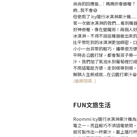
尚尚的回應是...：媽媽你會做喔？
痾...我不會😅
但使用了 Icy隨行冰淇淋果汁機......
第一次做冰淇淋的我們.....看到
好神奇喔，像在變魔術！兩個人好
冰淇淋，不得不說這機器做出來
比平常吃到的冰淇淋更加綿密，口
小小一台非常的輕巧，攜帶很方
平時去公園打球，都會幫孩子帶
汁。我們加了氣泡水到葡萄裡打成
不用插電超方便，走到哪帶到哪
解鎖人生新成就....在公園打果汁😁
(繼續閱讀...)
FUN文旅生活
Roommi Icy隨行冰淇淋果
電之一，而且輕巧不須插電使用，
就可製作出一杯果汁，蓋上隨行