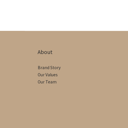
About
Brand Story
Our Values
Our Team