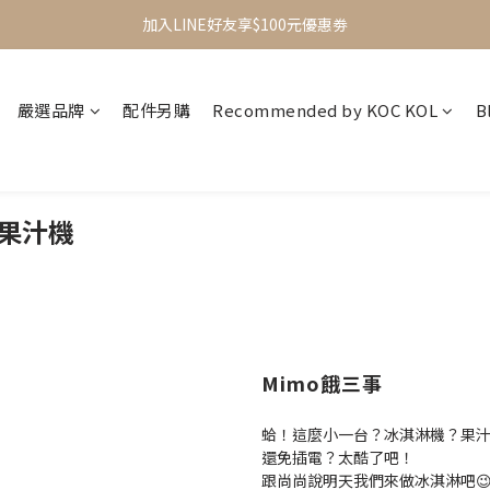
加入LINE好友享$100元優惠劵
加入會員立即送$100元購物金
全館滿$499享免運 (不限商品)
嚴選品牌
配件另購
Recommended by KOC KOL
B
加入會員立即送$100元購物金
淋果汁機
Mimo餓三事
蛤！這麼小一台？冰淇淋機？果
還免插電？太酷了吧！
跟尚尚說明天我們來做冰淇淋吧