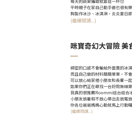
每天的蔬果攝取就靠這一杯😙
平時親子在家自己動手做也很有
夠製作冰沙、冰淇淋，炎炎夏日即
(繼續閱讀...)
咪寶奇幻大冒險 美
綿密的口感不會輸給外面賣的冰
而且自己做的材料簡簡單單，不
可以放心給家裡小朋友和長輩一
如果你們正在尋找一台好用無線果
我真的很推薦Roommi這台結
小朋友放暑假不放心帶出去放電
你各位爸爸媽媽心動就馬上行動
(繼續閱讀...)