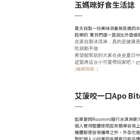
玉媽咪好食生活誌
夏天自製一份美味消暑無負擔的
超棒的. 寶貝們還一直說比外面做
在家自製冰淇淋．真的是健康美
吃就動手做
希望能幫助到大家在炎炎夏日
趕緊將這台小可愛帶回家吧！ლ(^
(繼續閱讀...)
艾菠咬一口Apo Bit
如果要問Roommi隨行冰淇淋果
個人覺得整體使用起來簡單容易
機體輕便容易攜帶之外，外型也
對於個人小份量的各種夏日飲品