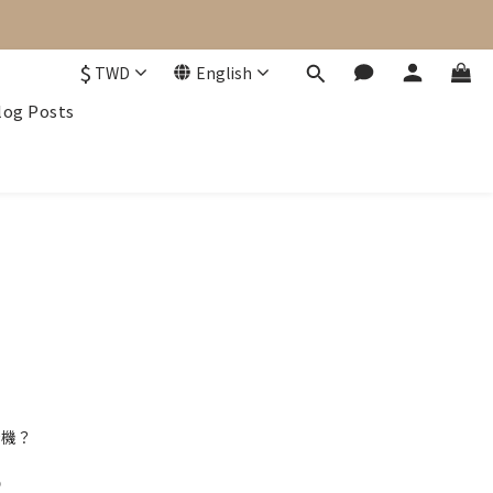
$
TWD
English
log Posts
汁機？
