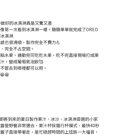
機器做好的冰淇淋真是又驚又喜
像第一次看到冰淇淋一樣。簡簡單單就完成了OREO
的冰淇淋
感也很滑順，製作完全不費力💪
便、完全不占空間。
一點水果，運動完可吃吃水果，吃不完直接現場打成果
汁，變成葡萄氣泡飲🥰
，不管去到哪裡都可以用。
😁
汁機為即將到來的夏日製作果汁、冰沙、冰淇淋首選的小家
露營野餐非常適合，果汁杯採隨行杯模式，最快40秒
杯蓋子直接帶著走，是忙碌趕時間的上班族一大福音，