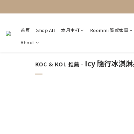
首頁
Shop All
本月主打
Roommi 質感家電
About
Icy 隨行冰淇
KOC & KOL 推薦 -