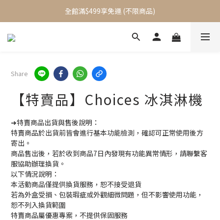
加入會員立即送$100元購物金
全館滿$499享免運 (不限商品)
加入會員立即送$100元購物金
Share
【特賣品】Choices 冰淇淋機
➜特賣商品出貨與售後說明：
特賣商品於出貨前皆會進行基本功能檢測，確認可正常使用後方
寄出。
商品售出後，若於收到商品7日內發現有功能異常情形，請聯繫客
服協助辦理換貨。
以下情況說明：
本活動商品僅提供換貨服務，恕不接受退貨
若為外盒受損、包裝瑕疵或外觀細微問題，但不影響使用功能，
恕不列入換貨範圍
特賣商品屬優惠專案，不提供保固服務