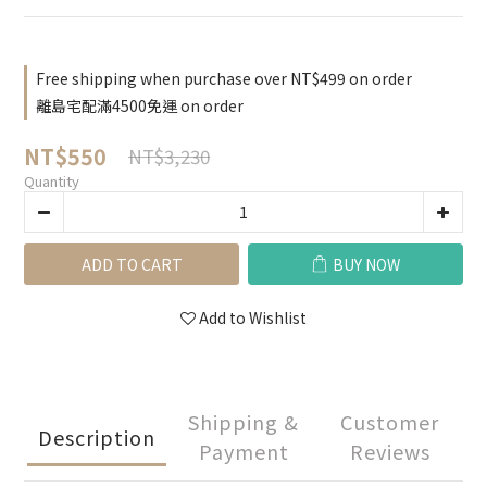
Free shipping when purchase over NT$499 on order
離島宅配滿4500免運 on order
NT$550
NT$3,230
Quantity
ADD TO CART
BUY NOW
Add to Wishlist
Shipping &
Customer
Description
Payment
Reviews