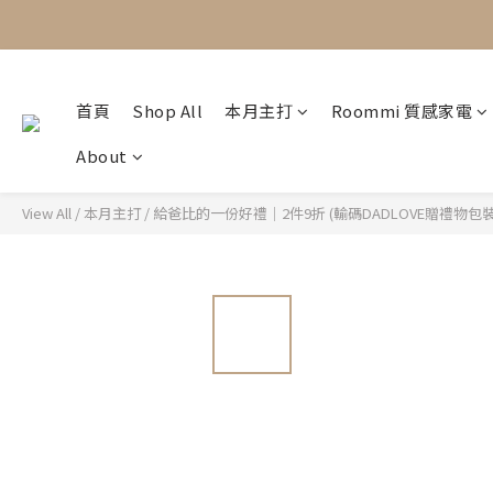
首頁
Shop All
本月主打
Roommi 質感家電
About
View All
/
本月主打
/
給爸比的一份好禮｜2件9折 (輸碼DADLOVE贈禮物包