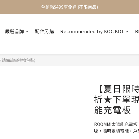
加入會員立即送$100元購物金
加入會員立即送$100元購物金
加入LINE好友享$100元優惠劵
嚴選品牌
配件另購
Recommended by KOC KOL
B
全館滿$499享免運 (不限商品)
加入會員立即送$100元購物金
裝 請備註需禮物包裝)
【夏日限時
折★下單現
能充電板
ROOMMI太陽能充電
哪，隨時累積電能，戶