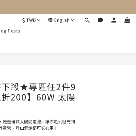
$
TWD
English
log Posts
BUY NOW
下殺★專區任2件9
折200】60W 太陽
板，嚴選優質太陽能電池，讓你走到哪充到
外露營、登山健走都可安心用！