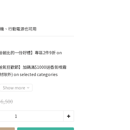
，手機、行動電源也可用
給爸比的一份好禮】專區2件9折 on
爸氣狂歡節】加碼滿$1000送香氛噴霧
 on selected categories
Show more
6,500