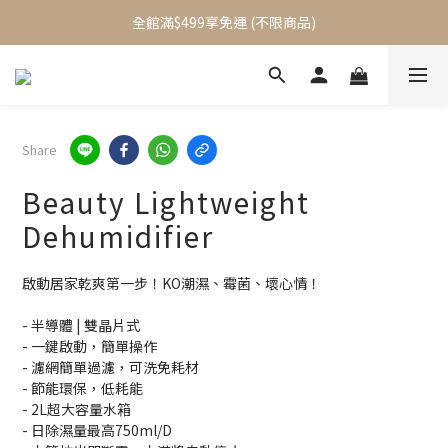
加入會員立即送$100元購物金
全館滿$499享免運 (不限商品)
加入會員立即送$100元購物金
Share
Beauty Lightweight
Dehumidifier
啟動居家乾爽第一步！KO潮濕、霉菌、壞心情！
- 半導體 | 雙晶片式
- 一鍵啟動，簡單操作
- 濾網簡單過濾，可洗免耗材
- 節能環保，低耗能
- 2L超大容量水箱
- 日除濕量最高750ml/D