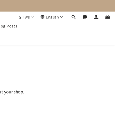
$
TWD
English
log Posts
ut your shop.