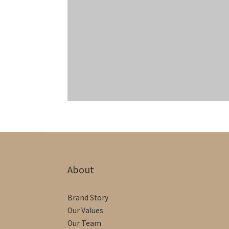
About
Brand Story
Our Values
Our Team