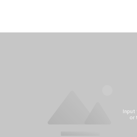
Input text
or tell 