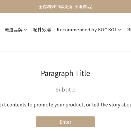
加入會員立即送$100元購物金
全館滿$499享免運 (不限商品)
加入會員立即送$100元購物金
嚴選品牌
配件另購
Recommended by KOC KOL
B
Paragraph Title
Subtitle
ext contents to promote your product, or tell the story abo
Enter