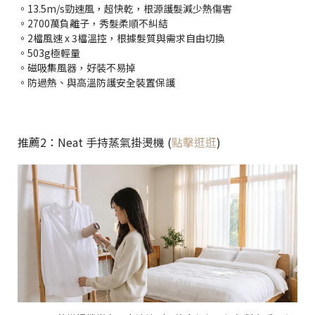
。13.5m/s勁速風，超快乾，根源護髮減少熱傷害
。2700萬負離子，秀髮柔順不糾結
。2檔風速 x 3檔溫控，根據髮質與需求自由切換
。503g極輕量
。磁吸集風器，好裝不易掉
。防過熱、與高溫防護安全裝置保護
推薦2：Neat 手持蒸氣掛燙機 (
點擊逛逛
)