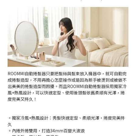
ROOMMI自動捲髮器只要把髮絲與髮束放入機器中，就可自動完
成捲髮造型，不用再擔心怎麼操作或是因為新手被燙到或被做不
出美美的捲髮造型而困擾。而且ROOMMI自動捲髮器採用獨家冷
風+熱風設計，可以快速定型、使用後頭髮依舊柔順有光澤，捲
度完美又持久！
。獨家冷風+熱風設計：秀髮快速定型、柔順光澤，捲度完美持
久
。內捲外捲雙用，打造34mm百變大波浪