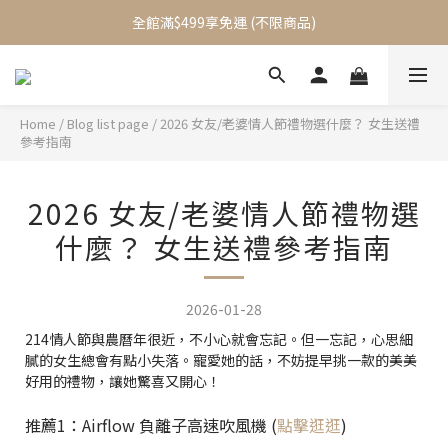
全館滿$499享免運 (不限商品)
加入會員立即送$100元購物金
加入會員立即送$100元購物金
Home
/
Blog list page
/
2026 女友/老婆情人節禮物選什麼？ 女生送禮
參考指南
2026 女友/老婆情人節禮物選
什麼？ 女生送禮參考指南
2026-01-28
214情人節與農曆年很近，不小心就會忘記。但一忘記，心思細
膩的女生總會有點小失落。寵愛她的話，不妨提早挑一款的美美
好用的禮物，讓她驚喜又開心！
推薦1：Airflow 負離子高速吹風機 (
點擊逛逛
)