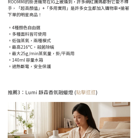
ROOMMI的掛燙機常在IG上被燒到，許多網紅團媽都對它愛不釋
手，「超高顏值」+「多用實用」是許多女生都加入購物車+搶著
下單的明星商品！
。4種顏色自由選
。多種面料皆可使用
。低強蒸氣，兩種模式
。最高216°C，殺菌除螨
。最大25g/min蒸氣量，掛/平兩用
。140ml 容量水箱
。過熱斷電，安全保護
推薦3：Lumi 靜森香氛融蠟燈 (
點擊逛逛
)