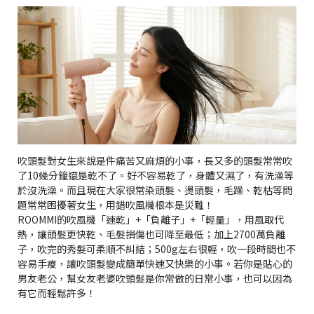
吹頭髮對女生來說是件痛苦又麻煩的小事，長又多的頭髮常常吹
了10幾分鐘還是乾不了。好不容易乾了，身體又濕了，有洗澡等
於沒洗澡。而且現在大家很常染頭髮、燙頭髮，毛躁、乾枯等問
題常常困擾著女生，用錯吹風機根本是災難！
ROOMMI的吹風機「速乾」+「負離子」+「輕量」，用風取代
熱，讓頭髮更快乾、毛髮損傷也可降至最低；加上2700萬負離
子，吹完的秀髮可柔順不糾結；500g左右很輕，吹一段時間也不
容易手痠，讓吹頭髮變成簡單快速又快樂的小事。若你是貼心的
男友老公，幫女友老婆吹頭髮是你常做的日常小事，也可以因為
有它而輕鬆許多！