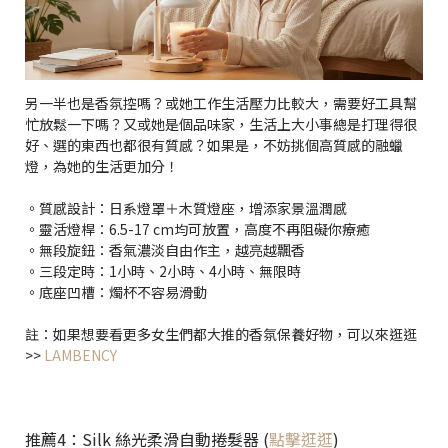
另一半也是香氛控嗎？或她工作生活壓力比較大，需要好工具幫
忙放鬆一下嗎？又或她是個品味家，生活上大小事總是打理得很
好、選的東西也都很有質感？如果是，不妨挑個高質感的融蠟
燈，為她的生活更加分！
。質感設計：日系燈罩＋木質燈座，增添家景溫潤感
。靈活燈桿：6.5-17 cm均可放置，高度不再阻礙你療癒
。無段旋鈕：香氣濃淡自由作主，越亮越飄香
。三段定時：1小時、2小時、4小時、無限時
。底座凹槽：燭杯不容易滑動
註：如果想要看更多女生們都大推的香氛保養好物，可以來逛逛
>>
LAMBENCY
推薦4：Silk 絲光柔滑自動捲髮器 (
點擊逛逛
)