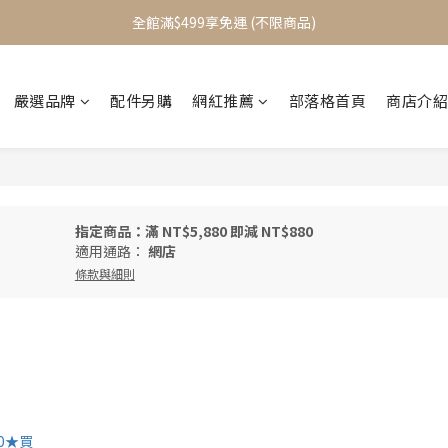
加入會員立即送$100元購物金
全館滿$499享免運 (不限商品)
加入會員立即送$100元購物金
嚴選品牌
配件另購
網紅推薦
部落格首頁
商店介紹
指定商品：滿 NT$5,880 即減 NT$880
適用通路：
網店
條款與細則