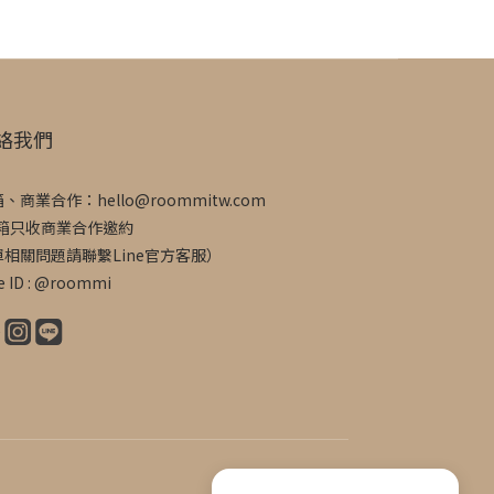
絡我們
、商業合作：hello@roommitw.com
信箱只收商業合作邀約
單相關問題請聯繫Line官方客服）
e ID : @roommi