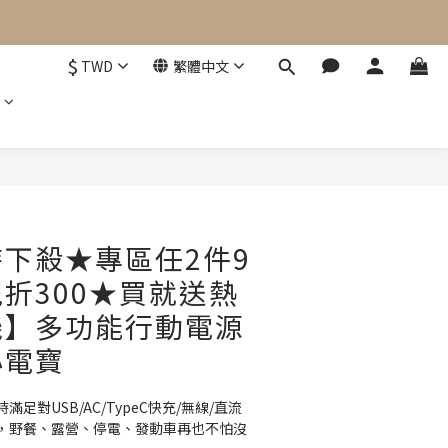
$
TWD
繁體中文
立即購買
下殺★專區任2件9
折300★買就送熱
機】多功能行動電源
小電寶
足對USB/AC/TypeC快充/無線/直流
，野餐、露營、停電、發動車再也不怕沒