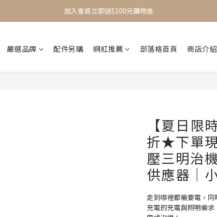
加入會員立即送$100元購物金
加入會員立即送$100元購物金
加入LINE好友享$100元優惠劵
嚴選品牌
配件另購
網紅推薦
部落格首頁
商店介紹
全館滿$499享免運 (不限商品)
加入會員立即送$100元購物金
【夏日限時
折★下單現
壓三明治
供應器│
走到哪裡都需要電，同時滿
充電的充電與照明需求