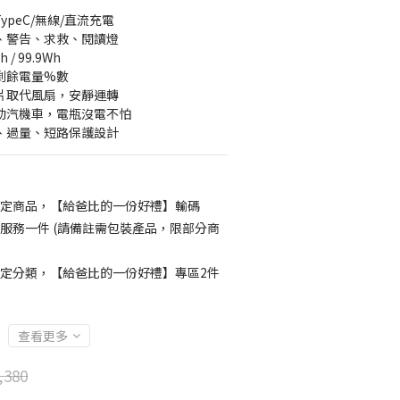
/TypeC/無線/直流充電
明、警告、求救、閱讀燈
/ 99.9Wh
示剩餘電量%數
熱片取代風扇，安靜運轉
發動汽機車，電瓶沒電不怕
呆、過量、短路保護設計
定商品，【給爸比的一份好禮】輸碼
包裝服務一件 (請備註需包裝產品，限部分商
定分類，【給爸比的一份好禮】專區2件
查看更多
,380