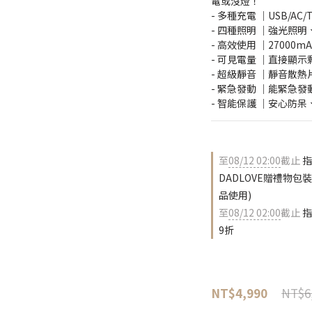
電或沒燈！
- 多種充電 ｜USB/AC
- 四種照明 ｜強光照
- 高效使用 ｜27000mAh 
- 可見電量 ｜直接顯
- 超級靜音 ｜靜音散
- 緊急發動 ｜能緊急
- 智能保護 ｜安心防
至
08/12 02:00
截止
指
DADLOVE贈禮物
品使用)
至
08/12 02:00
截止
指
9折
NT$6
NT$4,990