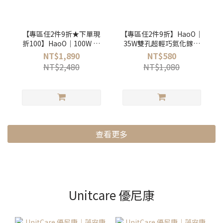
【專區任2件9折★下單現
【專區任2件9折】HaoO｜
折100】HaoO｜100W 四
35W雙孔超輕巧氮化鎵電
孔超高速氮化鎵電源供應
源供應器
NT$1,890
NT$580
器
NT$2,480
NT$1,080
查看更多
Unitcare 優尼康