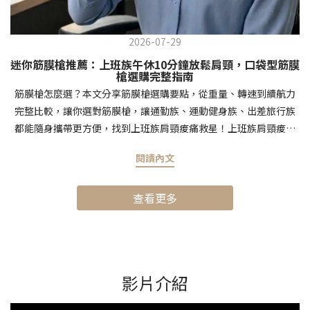
2026-07-29
迷你筋膜槍推薦：上班族午休10分鐘放鬆肩頸，口袋型筋膜
槍選購完整指南
筋膜槍怎麼選？本文分享筋膜槍選購要點，從重量、轉速到續航力
完整比較，讓你選對筋膜槍，讓通勤族、運動健身族、出差旅行族
都能隨身攜帶更方便，找到上班族肩頸痠痛救星！上班族肩頸痠痛
救星：迷你筋膜槍真的有效嗎？每天盯著電腦超過八小時，肩頸硬
閱讀內文
得像石頭，相信這是許多上班族的日常寫照。除了許多按摩小物之
外，很多人在PTT上討論「迷你筋膜槍有效嗎」、「口袋筋膜槍力
查看更多
道夠嗎」，成為許多人找尋快速紓壓、解決痠痛的新選擇！迷你筋
膜槍的原理跟專業款相同，都是透過高頻震動深入肌肉筋膜層，幫
助放鬆緊繃的肌肉組織。但比專業型的筋膜槍小很多，可以讓人可
以更好攜帶與日常各種場景使用。 而要選到按摩真的有感的筋膜
槍，選購重點要放在「振幅深度」和「轉速範圍」這兩個指標。一
影片介紹
般來說，振幅達到6-8mm就能有效按摩到深層肌肉，轉速在1500-
3000RPM之間則能滿足從輕柔舒緩到深層按摩的各種需求。以