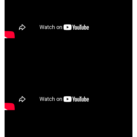
議使用1-2分鐘即可，不要在同一個點停留太久。筋膜槍的10分鐘自
動停止設計其實很貼心，可以避免過度使用造成肌肉損傷2. 避開骨
頭突出處和關節部位，專注在肌肉軟組織上效果最好。肩頸痠痛時
可以從斜方肌開始，沿著肌肉紋理緩慢移動3. 使用前可以先熱敷或
洗完熱水澡，肌肉溫熱時按摩效果會更明顯4. 剛開始使用建議從最
低段速開始，讓身體適應震動感後再逐漸調高強度對於想要隨時隨
地放鬆的上班族、出差旅行頻繁的商務人士，或是正在尋找女生好
用的輕量筋膜槍的朋友，迷你筋膜槍確實是很實用的日常放鬆工
具。250g的極輕重量加上靜音設計，不管是在辦公室午休使用，還
是出國旅行帶著走，都能輕鬆享受隨身按摩的便利。現在就為自己
的肩頸找一個隨身放鬆的好夥伴吧！