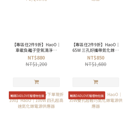
【專區任2件9折】HaoO｜
【專區任2件9折】HaoO｜
車載負離子空氣清淨機
65W 三孔好攜帶氮化鎵電
54W PD/QC快充
源供應器
NT$880
NT$850
NT$1,200
NT$1,680
輸碼DADLOVE贈禮物包裝
輸碼DADLOVE贈禮物包裝