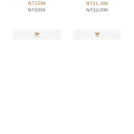
Noble 經典輕巧隨行刮鬍
膜槍
NT$598
NT$1,380
刀PLUS (贈送收納皮套)
NT$950
NT$2,990