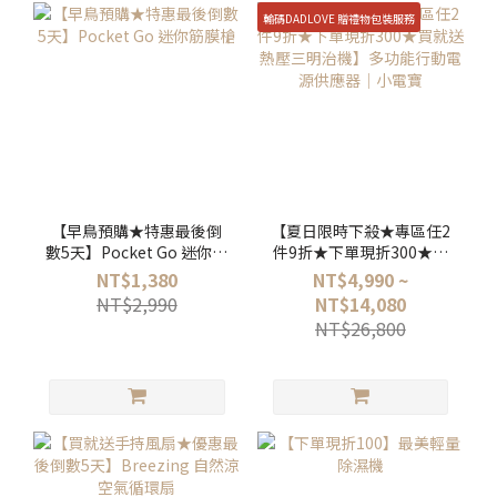
輸碼DADLOVE 贈禮物包裝服務
【早鳥預購★特惠最後倒
【夏日限時下殺★專區任2
數5天】Pocket Go 迷你筋
件9折★下單現折300★買
膜槍
就送熱壓三明治機】多功
NT$1,380
NT$4,990 ~
能行動電源供應器│小電
NT$2,990
NT$14,080
寶
NT$26,800