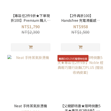
【專區任2件9折★下單現
【2件再折100】
折100】Premium 職人電
Handsfree 充電滑蓋感應
動磨豆機
垃圾桶 12L
NT$1,790
NT$958
NT$2,300
NT$1,500
輸碼DADLOVE贈禮物包裝
Neat 手持蒸氣掛燙機
【父親節特惠★限時倒數5
天★專區任2件9折】