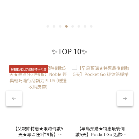
✨TOP 10✨
輸碼DADLOVE贈禮物包裝
【父親節特惠★限時倒數5
【早鳥預購★特惠最後倒
天★專區任2件9折】
數5天】Pocket Go 迷你筋