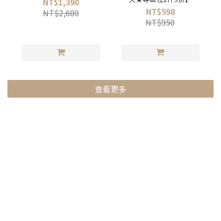
NT$1,390
Noble 經典輕巧隨行刮鬍
NT$598
NT$2,680
刀PLUS (贈送收納皮套)
NT$950
查看更多