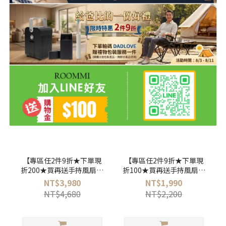
露營精選商品
【專區任2件9折★下單現
【專區任2件9折★下單現
折200★買再送手持風扇】
折100★買再送手持風扇】
HaoO｜多功能露營推車
HaoO｜慢生活搖椅 露營療
NT$3,980
NT$1,990
(折疊推車+移動餐桌一體
癒款
NT$4,680
NT$2,200
式/靜音越野輪/大容量承重
露營手推車)