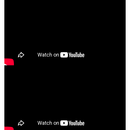
ROOMMI Pocket Go為例，它具備8mm深層按摩振幅，搭配1600-
3100RPM五段式強度調節，即使是迷你機身也能提供足夠的按摩力
道。午休時間花10分鐘針對肩頸、上背部位使用，就能明顯感受到
肌肉放鬆，下午工作效率也跟著提升。 迷你筋膜槍選購指南：重
量、振幅深度、轉速、續航力四大關鍵怎麼挑面對市面上琳瑯滿目
的口袋筋膜槍，到底該怎麼選才划算？以下整理三大選購關鍵，讓
你不再踩雷：1. 重量：500g以下才算真正輕量。很多標榜「迷你」
的筋膜槍其實重達600-800g，拿久了手會痠。真正適合女生、通勤
族隨身攜帶的口袋型筋膜槍，建議選擇400g以下的款式，像是250g
等級的輕量設計，放進小包包也不會造成負擔。2. 震幅深度：如果
只是想簡單達到一般表層肌肉放鬆與舒緩疲勞，選最深可達6mm的
機型就可以，但如果要真的要有感的讓深層肌肉得到放鬆或運動後
大肌群的恢復至少要選最深震幅深度能達8mm以上的才能滿足按摩
與紓壓需求！3. 轉速範圍：建議選擇有多段調節的機種。入門使用
可從1500RPM左右的低速開始，等肌肉適應後再逐漸提高到2500-
3000RPM進行深層按摩。五段式以上的調節彈性最佳，能因應不同
部位和痠痛程度靈活切換。4. 續航力：出差旅行至少要3小時以上。
電池容量800mAh以上的機種，通常可連續使用3-5小時，一週充一