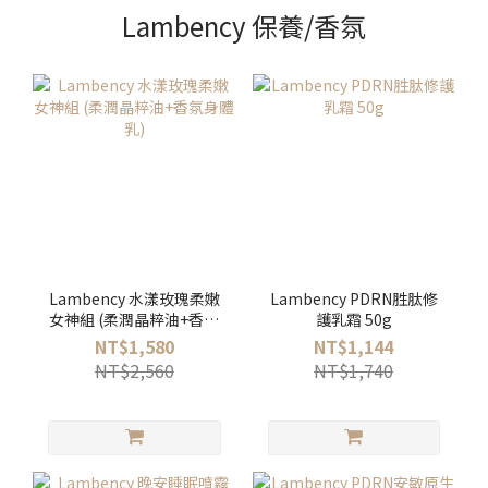
Lambency 保養/香氛
Lambency 水漾玫瑰柔嫩
Lambency PDRN胜肽修
女神組 (柔潤晶粹油+香氛
護乳霜 50g
身體乳)
NT$1,580
NT$1,144
NT$2,560
NT$1,740