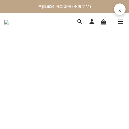
加入會員立即送$100元購物金
全館滿$499享免運 (不限商品)
×
加入會員立即送$100元購物金