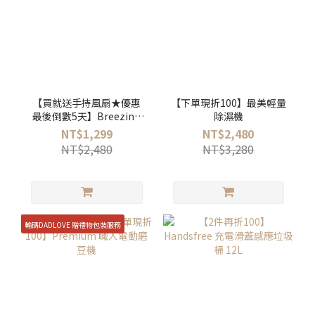
【買就送手持風扇★優惠
【下單現折100】最美輕量
最後倒數5天】Breezing
除濕機
自然涼空氣循環扇
NT$1,299
NT$2,480
NT$2,480
NT$3,280
輸碼DADLOVE 贈禮物包裝服務