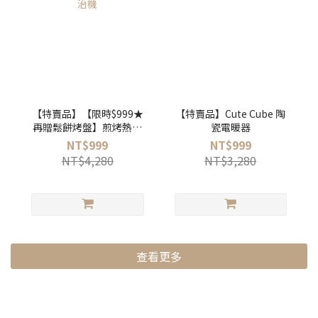
【特賣品】【限時$999★
【特賣品】Cute Cube 陶
再贈鬆餅烤盤】煎烤熱壓
瓷電暖器
三明治機
NT$999
NT$999
NT$4,280
NT$3,280
查看更多