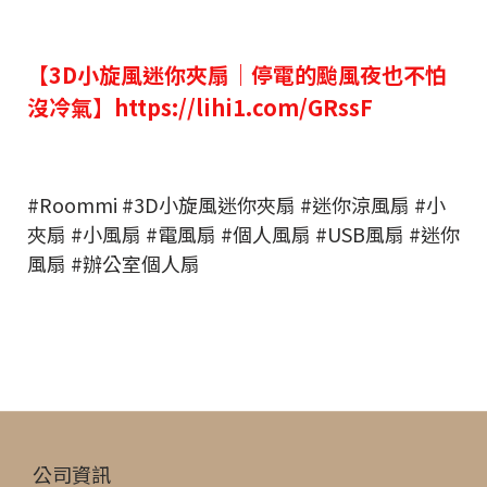
【3D小旋風迷你夾扇｜停電的颱風夜也不怕
沒冷氣】https://lihi1.com/GRssF
#Roommi #3D小旋風迷你夾扇 #迷你涼風扇 #小
夾扇 #小風扇 #電風扇 #個人風扇 #USB風扇 #迷你
風扇 #辦公室個人扇
公司資訊