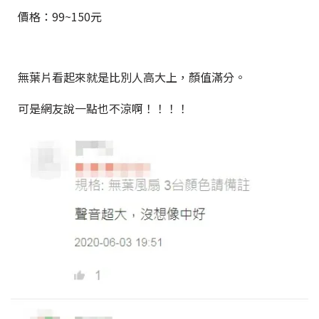
價格：99~150元
無葉片看起來就是比別人高大上，顏值滿分。
可是網友說一點也不涼啊！！！！