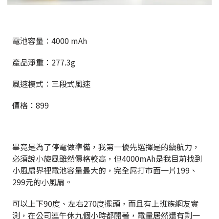
電池容量：4000 mAh
產品淨重：277.3g
風速模式：三段式風速
價格：899
畢竟是為了停電做準備，我第一優先選擇是的續航力，
必須說小旋風雖然價格較高，但4000mAh是我目前找到
小風扇界裡電池容量最大的，完全屌打市面一片199、
299元的小風扇。
可以上下90度、左右270度擺頭，而且有上班族網友實
測，在公司連午休九個小時都開著，電量居然還有剩一