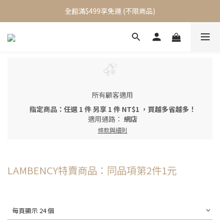
加入會員立即送$100元購物金
全館滿$499享免運 (不限商品)
加入會員立即送$100元購物金
所有顧客適用
指定商品：任選 1 件 另享 1 件 NT$1 ，買越多省越多！
適用通路：
網店
條款與細則
LAMBENCY特賣商品：同品項第2件1元
每頁顯示 24 個