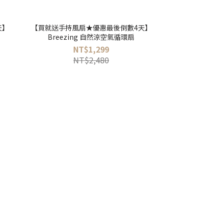
天】
【買就送手持風扇★優惠最後倒數4天】
【2件再折100】H
扇
Breezing 自然涼空氣循環扇
應垃
NT$1,299
N
NT$2,480
NT