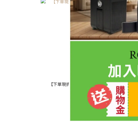
【下單現折100】最美輕量除濕機
【2件再
NT$2,480
NT$3,280