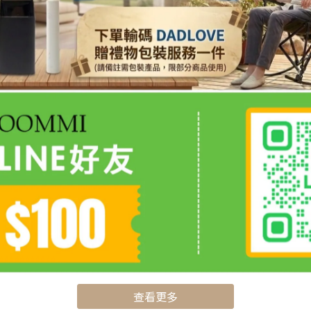
折100】Handsfree 充電滑蓋感應
【早鳥預購★特惠最後倒數10
垃圾桶 12L
CoolJelly 勁涼冰感手持風
NT$958
NT$638
NT$1,500
NT$1,080
查看更多