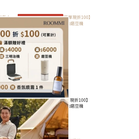
輸碼DADLOVE 贈禮物包裝服務
4天】
【專區任2件9折★下單現折100】
扇
Premium 職人電動磨豆機
NT$1,790
NT$2,300