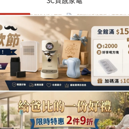
3C質感家電
DLOVE 贈禮物包裝服務
日限時下殺★專區任2件9折★下單現
【買就送手持風扇★優惠最後倒數
00★買就送熱壓三明治機】多功能行
Breezing 自然涼空氣循環
動電源供應器│小電寶
NT$4,990 ~ NT$14,080
NT$1,299
NT$26,800
NT$2,480