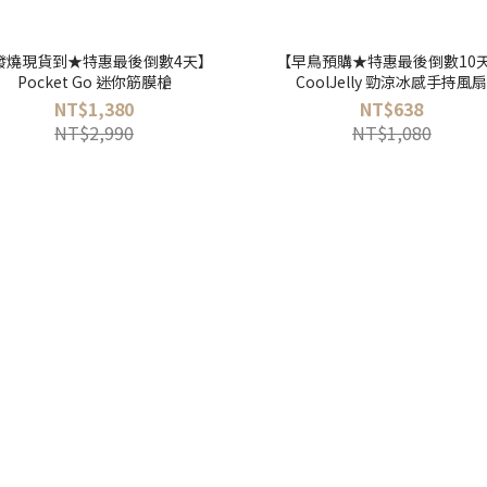
發燒現貨到★特惠最後倒數4天】
【早鳥預購★特惠最後倒數10
Pocket Go 迷你筋膜槍
CoolJelly 勁涼冰感手持風
NT$1,380
NT$638
NT$2,990
NT$1,080