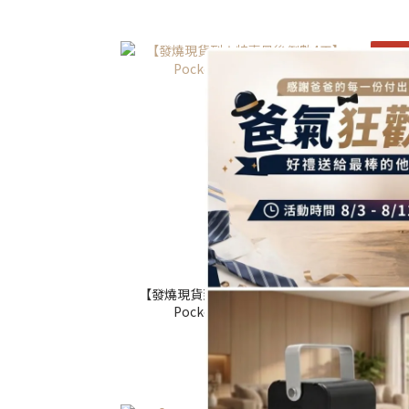
輸碼DA
【發燒現貨到★特惠最後倒數4天】
【夏
Pocket Go 迷你筋膜槍
折3
NT$1,380
NT$2,990