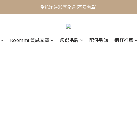
加入會員立即送$100元購物金
全館滿$499享免運 (不限商品)
加入會員立即送$100元購物金
Roommi 質感家電
嚴選品牌
配件另購
網紅推薦