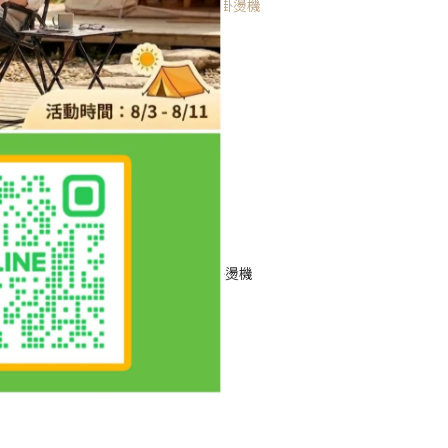
天】
Neat 手持蒸氣掛燙機
扇
NT$1,390
NT$2,680