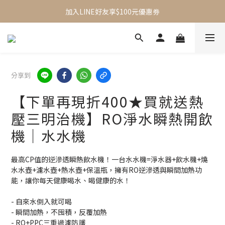
加入LINE好友享$100元優惠劵
加入會員立即送$100元購物金
全館滿$499享免運 (不限商品)
加入會員立即送$100元購物金
分享到
【下單再現折400★買就送熱
壓三明治機】RO淨水瞬熱開飲
機｜水水機
最高CP值的逆滲透瞬熱飲水機！一台水水機=淨水器+飲水機+燒
水水壺+濾水壺+熱水壺+保溫瓶，擁有RO逆滲透與瞬間加熱功
能，讓你每天健康喝水、喝健康的水！
- 自來水倒入就可喝
- 瞬間加熱，不囤積，反覆加熱
- RO+PPC三重過濾防護