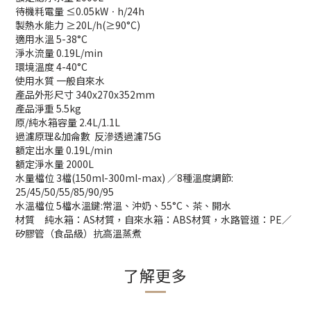
待機粍電量 ≤0.05kWㆍh/24h
製熱水能力 ≥20L/h(≥90°C)
適用水溫 5-38°C
淨水流量 0.19L/min
環境溫度 4-40°C
使用水質 一般自來水
產品外形尺寸 340x270x352mm
產品淨重 5.5kg
原/純水箱容量 2.4L/1.1L
過濾原理&加侖數 反滲透過濾75G
額定出水量 0.19L/min
額定淨水量 2000L
水量檔位 3檔(150ml-300ml-max) ／8種溫度調節:
25/45/50/55/85/90/95
水溫檔位 5檔水溫鍵:常溫、沖奶、55°C、茶、開水
材質 純水箱：AS材質，自來水箱：ABS材質，水路管道：PE／
矽膠管（食品級）抗高溫蒸煮
了解更多