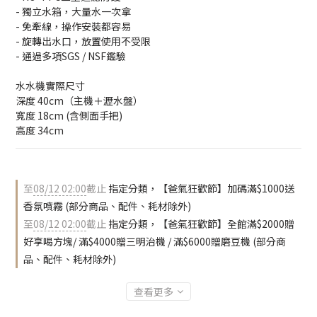
- 獨立水箱，大量水一次拿
- 免牽線，操作安裝都容易
- 旋轉出水口，放置使用不受限
- 通過多項SGS / NSF鑑驗
水水機實際尺寸
深度 40cm（主機＋瀝水盤）
寬度 18cm (含側面手把)
高度 34cm
至
08/12 02:00
截止
指定分類，【爸氣狂歡節】加碼滿$1000送
香氛噴霧 (部分商品、配件、耗材除外)
至
08/12 02:00
截止
指定分類，【爸氣狂歡節】全館滿$2000贈
好享喝方塊/ 滿$4000贈三明治機 / 滿$6000贈磨豆機 (部分商
品、配件、耗材除外)
查看更多