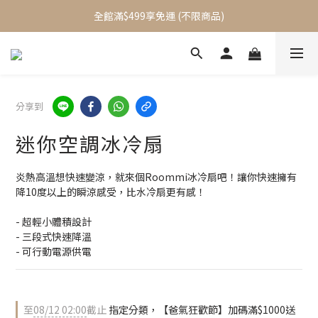
加入會員立即送$100元購物金
全館滿$499享免運 (不限商品)
加入會員立即送$100元購物金
分享到
迷你空調冰冷扇
炎熱高溫想快速變涼，就來個Roommi冰冷扇吧！讓你快速擁有
降10度以上的瞬涼感受，比水冷扇更有感！
- 超輕小體積設計
- 三段式快速降溫
- 可行動電源供電
至
08/12 02:00
截止
指定分類，【爸氣狂歡節】加碼滿$1000送