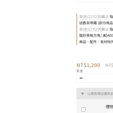
至
08/12 02:00
截止
指
送香氛噴霧 (部分商
至
08/12 02:00
截止
指
贈好享喝方塊/ 滿$400
商品、配件、耗材除外
NT$1,200
NT$
數量
以優惠價加購商
禮物