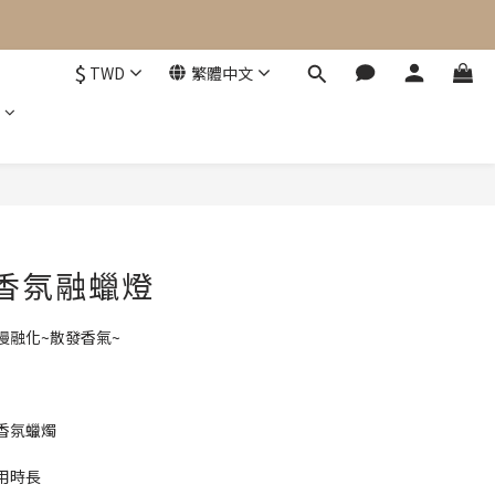
$
TWD
繁體中文
立即購買
m 香氛融蠟燈
慢融化~散發香氣~
香氛蠟燭
用時長