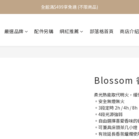
加入會員立即送$100元購物金
全館滿$499享免運 (不限商品)
加入會員立即送$100元購物金
嚴選品牌
配件另購
網紅推薦
部落格首頁
商店介紹
Blosso
柔光熱能取代明火，緩
。安全無煙無火
。3段定時 2h / 4h / 8h
。4段光源強弱
。自由選擇喜愛香味的
。可兼具床頭茶几小燈
。有效延長香氛蠟燭使