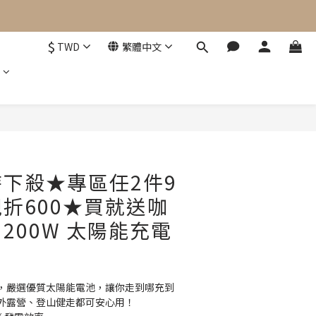
$
TWD
繁體中文
立即購買
下殺★專區任2件9
折600★買就送咖
200W 太陽能充電
板，嚴選優質太陽能電池，讓你走到哪充到
外露營、登山健走都可安心用！