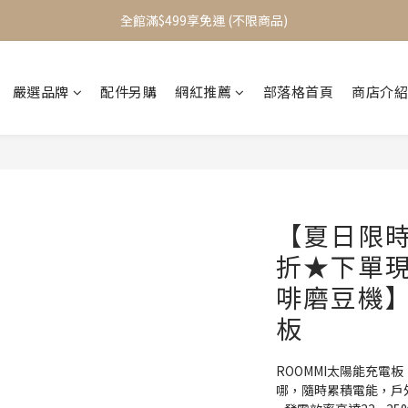
加入會員立即送$100元購物金
全館滿$499享免運 (不限商品)
加入會員立即送$100元購物金
嚴選品牌
配件另購
網紅推薦
部落格首頁
商店介紹
【夏日限時
折★下單現
啡磨豆機】
板
ROOMMI太陽能充電
哪，隨時累積電能，戶