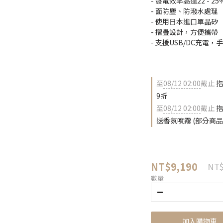
- 發電效率高達22 - 2
- 面防塵、防潑水處理
- 使用日本進口單晶矽
- 摺疊設計，方便攜帶
- 支援USB/DC充電
至
08/12 02:00
截止
指
9折
至
08/12 02:00
截止
指
送香氛噴霧 (部分商
NT$9,190
NT$
數量
加入購物車