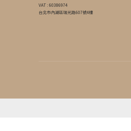
VAT : 60386974
台北市內湖區瑞光路607號4樓