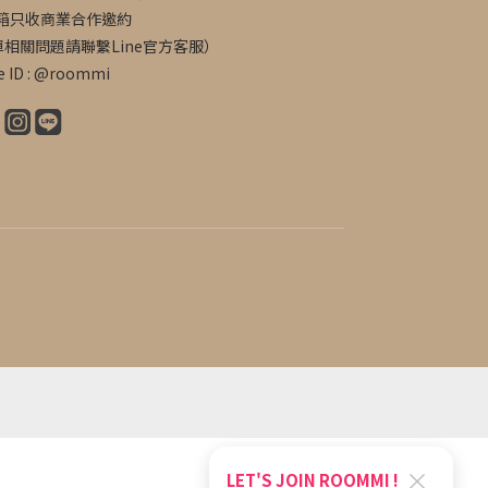
信箱只收商業合作邀約
單相關問題請聯繫Line官方客服）
e ID : @roommi
×
LET'S JOIN ROOMMI !