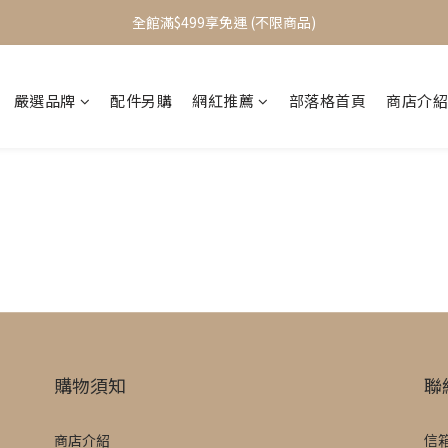
加入會員立即送$100元購物金
全館滿$499享免運 (不限商品)
加入會員立即送$100元購物金
嚴選品牌
配件另購
網紅推薦
部落格首頁
商店介紹
購物須知
聯
商店介紹
信箱