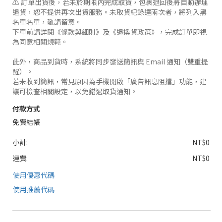
⚠️ 訂單出貨後，若未於期限內完成取貨，包裹退回後將自動辦理
退貨，恕不提供再次出貨服務。未取貨紀錄達兩次者，將列入黑
名單名單，敬請留意。
下單前請詳閱《條款與細則》及《退換貨政策》，完成訂單即視
為同意相關規範。
此外，商品到貨時，系統將同步發送簡訊與 Email 通知（雙重提
醒）。
若未收到簡訊，常見原因為手機開啟「廣告訊息阻擋」功能，建
議可檢查相關設定，以免錯過取貨通知。
付款方式
免費結帳
小計:
NT$0
運費:
NT$0
使用優惠代碼
使用推薦代碼