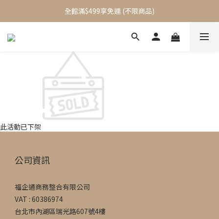
加入會員立即送$100元購物金
全館滿$499享免運 (不限商品)
加入會員立即送$100元購物金
此活動已下架
公司資訊
福企通商務整合有限公司
VAT : 60386974
台北市內湖區瑞光路607號4樓